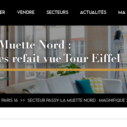
ER
VENDRE
SECTEURS
ACTUALITÉS
MA
Muette Nord :
s refait vue Tour Eiffel
PARIS 16
SECTEUR PASSY-LA MUETTE NORD : MAGNIFIQUE 2