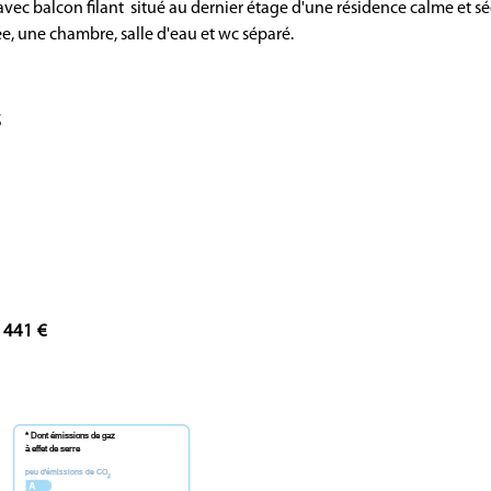
ec balcon filant situé au dernier étage d'une résidence calme et sé
e, une chambre, salle d'eau et wc séparé.
S
441 €
x
* Dont émissions de gaz
à effet de serre
peu d'émissions de CO
2