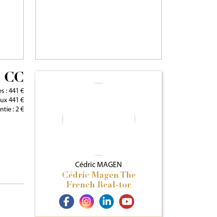
s CC
s : 441 €
eux 441 €
tie : 2 €
Cédric
MAGEN
Cédric Magen The
French Real-tor