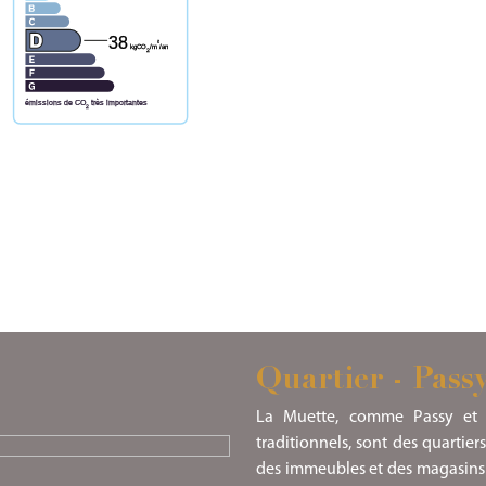
38
²
kgCO
/m
/an
2
émissions de CO
très importantes
2
Quartier - Pass
La Muette, comme Passy et le
traditionnels, sont des quartier
des immeubles et des magasins d